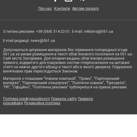
Про нас
Контакти
Автори проєкту
З питань реклами: +38 (068) 314-22-01. E-mail:
reklama@061.ua
E-mail редакції:
news@061.ua
Допускається цитування матеріалів без отримання попередньої згоди
061.ua за умови розміщення в тексті обов'язкового посилання на 061.ua -
Сайт міста Запоріжжя. Для інтернет-видань обов'язкове розміщення
прямого, відкритого для пошукових систем гіперпосилання на цитовані
статті не нижче другого абзацу в тексті або в якості джерела. Порушення
виняткових прав переслідується Законом.
Матеріали з плашками "Новини компаній", "Промо", "Партнерський
матеріал", "Партнерський спецпроєкт", "Політичні новини", "Пресреліз",
"PR", "Офіційно", "Політична реклама" публікуються на правах реклами.
Політика конфіденційності
Правила сайту
Правила
класифайд
Редакційна політика