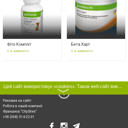
Фіто Компліт
Бета Харт
Є в наявності
Є в наявності
Цей сайт використовує «cookies». Також веб-сайт використовує інтернет-сервіс для збору технічних даних стосовно відвідувачів з метою отримання маркетингової та статистичної інформації. Умови обробки даних відвідувачів сайту див.
〉
Реклама на сайті
Робота в нашій компанії
Франшиза "CitySites"
+38 (068) 314-22-01