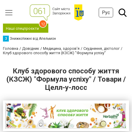
Рус
12
Наші спецпроєкти
З
Знижкотижні від Апельмон
Головна
Довідник
Медицина, здоров'я
Схуднення, дієтолог
Клуб здорового способу життя (КЗСЖ) "Формула успіху"
Клуб здорового способу життя
(КЗСЖ) "Формула успіху" / Товари /
Целл-у-лосс