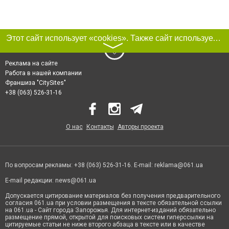
Этот сайт использует «cookies». Также сайт использует интернет-сервис для сбора технических данных касательно посетителей с целью получения маркетинговой и статистической информации. Условия обработки данных посетителей сайта см.
〉
Реклама на сайте
Работа в нашей компании
Франшиза "CitySites"
+38 (063) 526-31-16
О нас
Контакты
Авторы проекта
По вопросам рекламы: +38 (063) 526-31-16. E-mail:
reklama@061.ua
E-mail редакции:
news@061.ua
Допускается цитирование материалов без получения предварительного
согласия 061.ua при условии размещения в тексте обязательной ссылки
на 061.ua - Сайт города Запорожья. Для интернет-изданий обязательно
размещение прямой, открытой для поисковых систем гиперссылки на
цитируемые статьи не ниже второго абзаца в тексте или в качестве