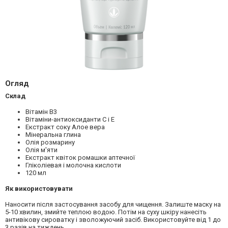
Огляд
Склад
Вітамін В3
Вітаміни-антиоксиданти С і Е
Екстракт соку Алое вера
Мінеральна глина
Олія розмарину
Олія м'яти
Екстракт квіток ромашки аптечної
Гліколіевая і молочна кислоти
120 мл
Як використовувати
Наносити після застосування засобу для чищення. Залиште маску на
5-10 хвилин, змийте теплою водою. Потім на суху шкіру нанесіть
антивікову сироватку і зволожуючий засіб. Використовуйте від 1 до
3 разів на тиждень.